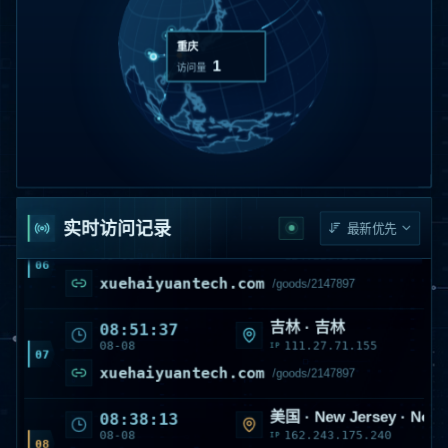
www.xuehaiyuantech.com
/goods/2819721
香港
14:57:31
重庆
1
08-08
43.137.17.214
IP
访问量
04
xuehaiyuantech.com
/article/5474336616680423
山东 · 0
09:39:38
08-08
120.225.174.203
IP
05
xuehaiyuantech.com
/en/news
北京
08:51:43
实时访问记录
08-08
124.223.224.86
IP
06
xuehaiyuantech.com
/goods/2147897
吉林 · 吉林
08:51:37
08-08
111.27.71.155
IP
07
xuehaiyuantech.com
/goods/2147897
美国 · New Jersey · Nort
08:38:13
08-08
162.243.175.240
IP
08