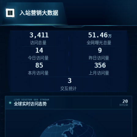
入站营销大数据
3,411
51.46
万
访问总量
全网曝光总量
14
9
今日访问量
昨日访问量
85
356
北京
16:48:08
本月访问量
上月访问量
08-08
124.223.224.86
IP
01
3
xuehaiyuantech.com
/goods/2147871
交互统计
四川 · 雅安
16:48:07
LIVE VISITOR GEO STREAM
20
08-08
117.173.16.151
IP
全球实时访问态势
02
实时记录
xuehaiyuantech.com
/goods/2147871
山东 · 青岛
16:47:54
08-08
223.79.126.191
IP
03